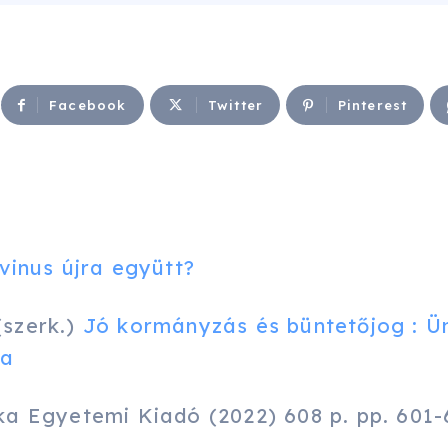
Facebook
Twitter
Pinterest
vinus újra együtt?
(szerk.)
Jó kormányzás és büntetőjog : Ü
ra
 Egyetemi Kiadó (2022) 608 p. pp. 601-60