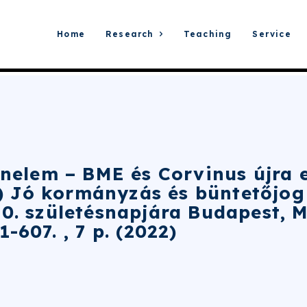
Home
Research
Teaching
Service
énelem – BME és Corvinus újra e
k.) Jó kormányzás és büntetőjo
50. születésnapjára Budapest, 
-607. , 7 p. (2022)