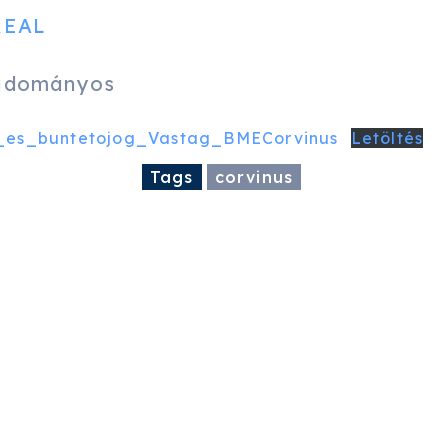
REAL
Tudományos
_es_buntetojog_Vastag_BMECorvinus
Letöltés
Tags
corvinus