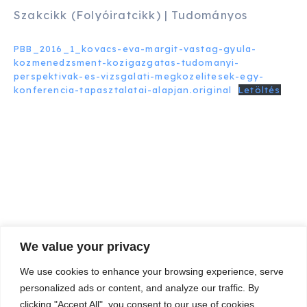
Szakcikk (Folyóiratcikk) | Tudományos
PBB_2016_1_kovacs-eva-margit-vastag-gyula-
kozmenedzsment-kozigazgatas-tudomanyi-
perspektivak-es-vizsgalati-megkozelitesek-egy-
konferencia-tapasztalatai-alapjan.original
Letöltés
We value your privacy
We use cookies to enhance your browsing experience, serve
personalized ads or content, and analyze our traffic. By
clicking "Accept All", you consent to our use of cookies.