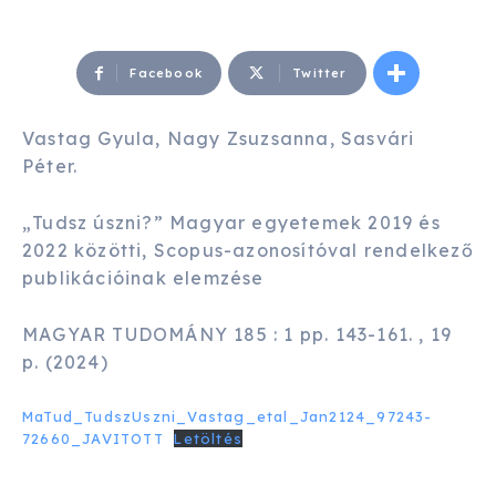
Facebook
Twitter
Vastag Gyula, Nagy Zsuzsanna, Sasvári
Péter.
„Tudsz úszni?” Magyar egyetemek 2019 és
2022 közötti, Scopus-azonosítóval rendelkező
publikációinak elemzése
MAGYAR TUDOMÁNY 185 : 1 pp. 143-161. , 19
p. (2024)
MaTud_TudszUszni_Vastag_etal_Jan2124_97243-
72660_JAVITOTT
Letöltés